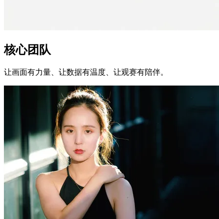
核心团队
让画面有力量、让数据有温度、让观赛有陪伴。