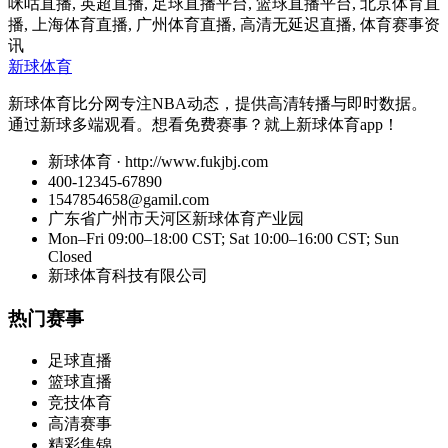
咪咕直播, 英超直播, 足球直播平台, 篮球直播平台, 北京体育直
播, 上海体育直播, 广州体育直播, 高清无延迟直播, 体育赛事资
讯
新球体育
新球体育比分网专注NBA动态，提供高清转播与即时数据。
通过新球多端观看。想看免费赛事？就上新球体育app！
新球体育 · http://www.fukjbj.com
400-12345-67890
1547854658@gamil.com
广东省广州市天河区新球体育产业园
Mon–Fri 09:00–18:00 CST; Sat 10:00–16:00 CST; Sun
Closed
新球体育科技有限公司
热门赛事
足球直播
篮球直播
竞技体育
高清赛事
精彩集锦