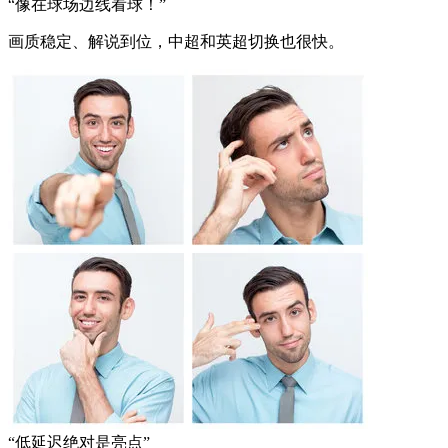
“像在球场边线看球！”
画质稳定、解说到位，中超和英超切换也很快。
“低延迟绝对是亮点”