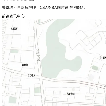
关键球不再落后群聊，CBA/NBA同时追也很顺畅。
前往资讯中心