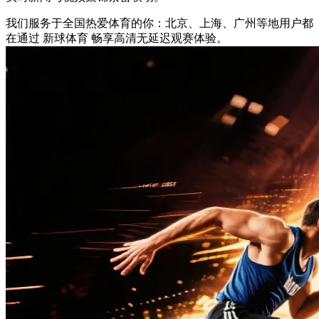
我们服务于全国热爱体育的你：北京、上海、广州等地用户都
在通过 新球体育 畅享高清无延迟观赛体验。